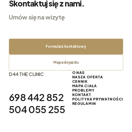
Skontaktuj się z nami.
Umów się na wizytę
Formularz kontaktowy
Mapa dojazdu
O NAS
D44 THE CLINIC
NASZA OFERTA
CENNIK
MAPA CIAŁA
PROBLEMY
698 442 852
KONTAKT
POLITYKA PRYWATNOŚCI
REGULAMIN
504 055 255