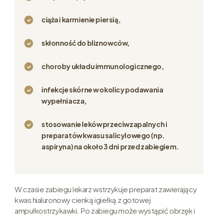
ciąża i karmienie piersią,
skłonność do bliznowców,
choroby układu immunologicznego,
infekcje skórne w okolicy podawania
wypełniacza,
stosowanie leków przeciwzapalnych i
preparatów kwasu salicylowego (np.
aspiryna) na około 3 dni przed zabiegiem.
W czasie zabiegu lekarz wstrzykuje preparat zawierający
kwas hialuronowy cienką igiełką z gotowej
ampułkostrzykawki. Po zabiegu może wystąpić obrzęk i