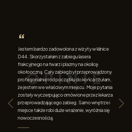
“
“
Jestem bardzo zadowolona z wizyty w klinice
Obawiałe
D44. Skorzystałam z zabiegu lasera
w błędzi
frakcyjnego na twarz i plazmy na okolicę
podczas
okołooczną. Cały zabieg był przeprowadzony
efekty z
profesjonalnie i od początku do końca czułam,
utrzymyw
że jestem we właściwym miejscu. Moje pytania
korzyst
zostały wyczerpująco omówione przez lekarza
estetycz
przeprowadzającego zabieg. Samo wnętrze i
miejsce także robi duże wrażenie, wyróżnia się
Paweł
nowoczesnością.