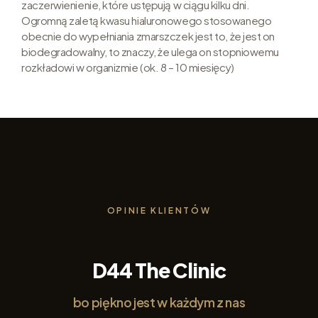
zaczerwienienie, które ustępują w ciągu kilku dni.
Ogromną zaletą kwasu hialuronowego stosowanego
obecnie do wypełniania zmarszczek jest to, że jest on
biodegradowalny, to znaczy, że ulega on stopniowemu
rozkładowi w organizmie (ok. 8 – 10 miesięcy)
OPINIE KLIENTÓW
D44 The Clinic
bo piękno jest w każdym z nas