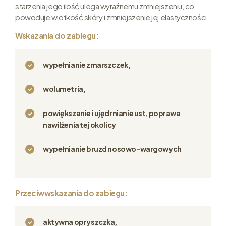
starzenia jego ilość ulega wyraźnemu zmniejszeniu, co
powoduje wiotkość skóry i zmniejszenie jej elastyczności.
Wskazania do zabiegu:
wypełnianie zmarszczek,
wolumetria,
powiększanie i ujędrnianie ust, poprawa
nawilżenia tej okolicy
wypełnianie bruzd nosowo-wargowych
Przeciwwskazania do zabiegu:
aktywna opryszczka,